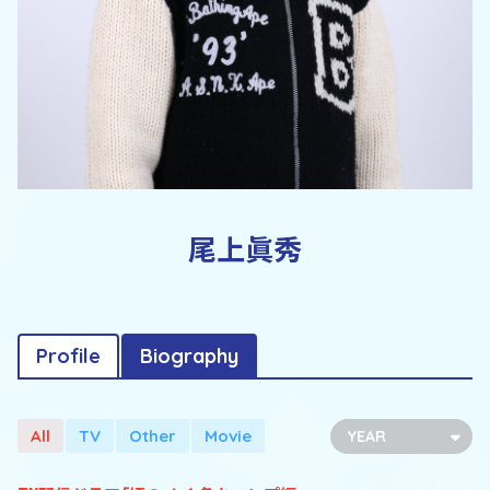
尾上眞秀
Profile
Biography
All
TV
Other
Movie