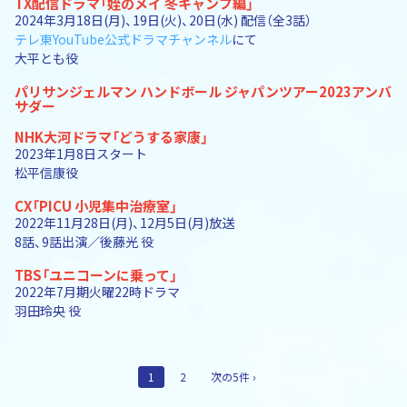
TX配信ドラマ「姪のメイ 冬キャンプ編」
2024年3月18日(月)、19日(火)、20日(水) 配信（全3話）
テレ東YouTube公式ドラマチャンネル
にて
大平とも役
パリサンジェルマン ハンドボール ジャパンツアー2023アンバ
サダー
NHK大河ドラマ「どうする家康」
2023年1月8日スタート
松平信康役
CX「PICU 小児集中治療室」
2022年11月28日(月)、12月5日(月)放送
8話、9話出演／後藤光 役
TBS「ユニコーンに乗って」
2022年7月期火曜22時ドラマ
羽田玲央 役
1
2
次の5件 ›