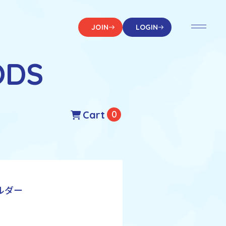
JOIN
LOGIN
ODS
Cart
0
ルダー